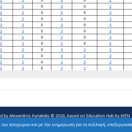
d by Alexandros Kyriakidis © 2020, based on Education Hub by WE
Proudly powered by WordPress
|
Education Hub by
WEN Themes
 του ιστοχώρου και με την ενημέρωση για τη συλλογή, επεξεργασία