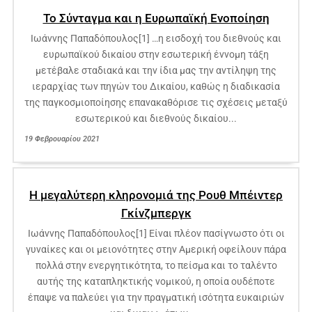
Το Σύνταγμα και η Ευρωπαϊκή Ενοποίηση
Ιωάννης Παπαδόπουλος[1] …η εισδοχή του διεθνούς και
ευρωπαϊκού δικαίου στην εσωτερική έννομη τάξη
μετέβαλε σταδιακά και την ίδια μας την αντίληψη της
ιεραρχίας των πηγών του Δικαίου, καθώς η διαδικασία
της παγκοσμιοποίησης επανακαθόρισε τις σχέσεις μεταξύ
εσωτερικού και διεθνούς δικαίου...
19 Φεβρουαρίου 2021
Η μεγαλύτερη κληρονομιά της Ρουθ Μπέιντερ
Γκίνζμπεργκ
Ιωάννης Παπαδόπουλος[1] Είναι πλέον πασίγνωστο ότι οι
γυναίκες και οι μειονότητες στην Αμερική οφείλουν πάρα
πολλά στην ενεργητικότητα, το πείσμα και το ταλέντο
αυτής της καταπληκτικής νομικού, η οποία ουδέποτε
έπαψε να παλεύει για την πραγματική ισότητα ευκαιριών