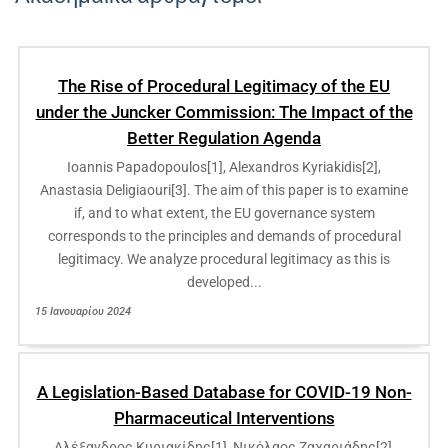
The Rise of Procedural Legitimacy of the EU
under the Juncker Commission: The Impact of the
Better Regulation Agenda
Ioannis Papadopoulos[1], Alexandros Kyriakidis[2],
Anastasia Deligiaouri[3]. The aim of this paper is to examine
if, and to what extent, the EU governance system
corresponds to the principles and demands of procedural
legitimacy. We analyze procedural legitimacy as this is
developed...
15 Ιανουαρίου 2024
A Legislation-Based Database for COVID-19 Non-
Pharmaceutical Interventions
Αλέξανδρος Κυριακίδης[1], Νικόλαος Ζαχαριάδης[2],