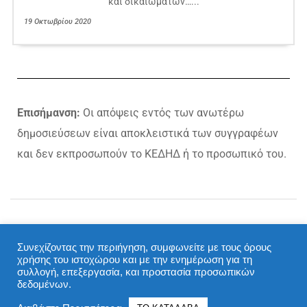
και δικαιωμάτων…...
19 Οκτωβρίου 2020
Επισήμανση:
Οι απόψεις εντός των ανωτέρω
δημοσιεύσεων είναι αποκλειστικά των συγγραφέων
και δεν εκπροσωπούν το ΚΕΔΗΔ ή το προσωπικό του.
Συνεχίζοντας την περιήγηση, συμφωνείτε με τους όρους
Designed and developed by Alexandros Kyriakidis © 2020,
χρήσης του ιστοχώρου και με την ενημέρωση για τη
based on Education Hub by WEN Themes and Wordpress
συλλογή, επεξεργασία, και προστασία προσωπικών
δεδομένων.
Proudly powered by WordPress
|
Education Hub by
WEN
Themes