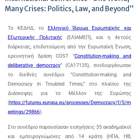
Many Crises: Politics, Law, and Beyond”
Το ΚΕΔΗΔ, το
Ελληνικό Ίδρυμα Ευρωπαϊκής και
Εξωτερικής Πολιτικής
(ΕΛΙΑΜΕΠ), και η 4ετούς
διάρκειας, επιδοτούμενη από την Ευρωπαϊκή Ένωση,
ερευνητική δράση COST “
Constitution-making and
deliberative democracy
” (CA17135), συνδιοργάνωσαν
το διεθνές συνέδριο “Constitution-making and
Democracy in Troubled Times,” στο πλαίσιο της
Διάσκεψης για το Μέλλον της Ευρώπης
(
https://futureu.europa.eu/processes/Democracy/f/5/m
eetings/29866
).
Στο συνέδριο παρουσίασαν εισηγήσεις 35 ακαδημαϊκοί
και εμπειρογνώμονες από 14 κράτη (ΗΠΑ, ΗΒ,